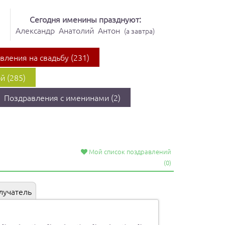
Сегодня именины празднуют:
Александр
Анатолий
Антон
(
а завтра
)
вления на свадьбу (231)
й (285)
Поздравления с именинами (2)
Мой список поздравлений
(0)
олучатель