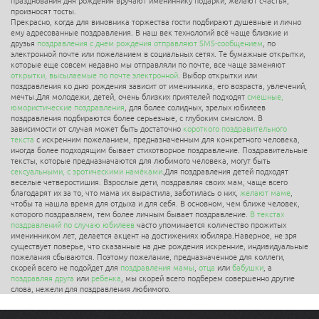
празднования дня рождения вручают имениннику подарки, желают счастья,
произносят тосты.
Прекрасно, когда для виновника торжества гости подбирают душевные и лично
ему адресованные поздравления. В наш век технологий всё чаще близкие и
друзья
поздравления с днем рождения отправляют SMS-сообщением
, по
электронной почте или пожеланием в социальных сетях. Те бумажные открытки,
которые еще совсем недавно мы отправляли по почте, все чаще заменяют
открытки, высылаемые по почте электронной
. Выбор открытки или
поздравления ко дню рождения зависит от именинника, его возраста, увлечений,
мечты.Для молодежи, детей, очень близких приятелей подходят
смешные,
юмористические поздравления
, для более солидных, зрелых юбилеев
поздравления подбираются более серьезные, с глубоким смыслом. В
зависимости от случая может быть достаточно
короткого поздравительного
текста
с искренним пожеланием, предназначенным для конкретного человека,
иногда более подходящим бывает стихотворное поздравление. Поздравительные
тексты, которые предназначаются для любимого человека, могут быть
сексуальными, с эротическими намёками
.Для поздравления детей подходят
веселые четверостишия. Взрослые дети, поздравляя своих мам, чаще всего
благодарят их за то, что мама их вырастила, заботилась о них,
желают маме
,
чтобы та нашла время для отдыха и для себя. В основном, чем ближе человек,
которого поздравляем, тем более личным бывает поздравление.
В текстах
поздравлений по случаю юбилеев
часто упоминается количество прожитых
именинником лет, делается акцент на достижениях юбиляра.Наверное, не зря
существует поверье, что сказанные на дне рождения искренние, индивидуальные
пожелания сбываются. Поэтому пожелание, предназначенное для коллеги,
скорей всего не подойдет для
поздравления мамы
,
отца
или
бабушки
, а
поздравляя друга
или
ребенка
, мы скорей всего подберем совершенно другие
слова, нежели для поздравления любимого.