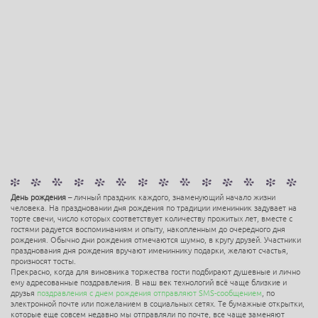
День рождения
– личный праздник каждого, знаменующий начало жизни
человека. На праздновании дня рождения по традиции именинник задувает на
торте свечи, число которых соответствует количеству прожитых лет, вместе с
гостями радуется воспоминаниям и опыту, накопленным до очередного дня
рождения. Обычно дни рождения отмечаются шумно, в кругу друзей. Участники
празднования дня рождения вручают имениннику подарки, желают счастья,
произносят тосты.
Прекрасно, когда для виновника торжества гости подбирают душевные и лично
ему адресованные поздравления. В наш век технологий всё чаще близкие и
друзья
поздравления с днем рождения отправляют SMS-сообщением
, по
электронной почте или пожеланием в социальных сетях. Те бумажные открытки,
которые еще совсем недавно мы отправляли по почте, все чаще заменяют