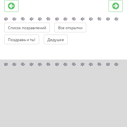
Список позравлений
Все открытки
Поздравь и ты!
Дедушке