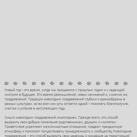
Новый год – это время, когда мы прощаемся с прошлым годом и с надеждой
смотрим в будущее. Это время размышлений, новых начинаний и, конечно же,
поздравлений. Традиции новогодних поздравлений глубоки и разнообразны в
разных культурах, но во всех них суть остается одной – пожелать благополучия,
счастья и успехов в наступающем году.
Смысл новогодних поздравлений многогранен. Прежде всего, это способ
выразить свои добрые пожелания родственникам, друзьям и коллегам.
Приветствия укрепляют межличностные отношения, создают праздничную
атмосферу и помогают почувствовать принадлежность к сообществу.Новогодние
поздравления – это способ выразить свои надежды и ожидания на предстоящий